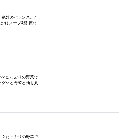
い絶妙のバランス。た
かけスープ4袋 原材
か？たっぷりの野菜で
ツグツと野菜と麺を煮
か？たっぷりの野菜で