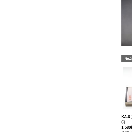
No.2
KA-
6
]
1,58