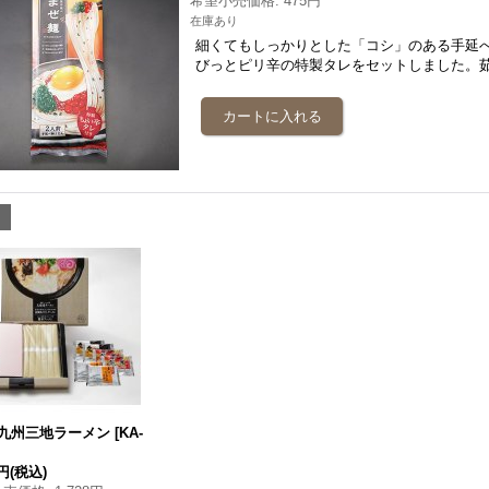
希望小売価格
:
475円
在庫あり
細くてもしっかりとした「コシ」のある手延
びっとピリ辛の特製タレをセットしました。
6 九州三地ラーメン
[
KA-
0円
(税込)