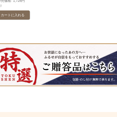
小売価格
:
1,728円
り