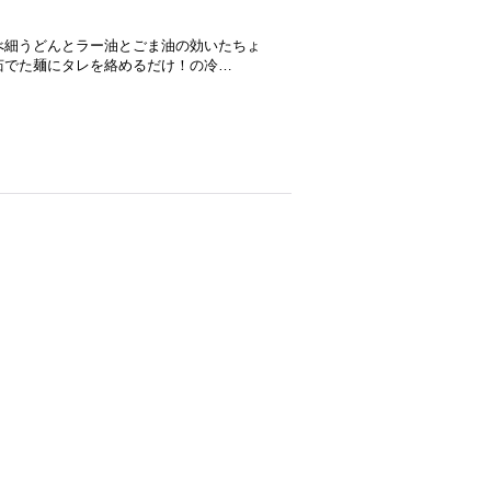
べ細うどんとラー油とごま油の効いたちょ
茹でた麺にタレを絡めるだけ！の冷…