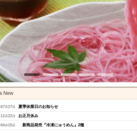
's New
夏季休業日のお知らせ
07
27
年
月
日
お正月休み
12
22
年
月
日
新商品発売『冷凍にゅうめん』2種
04
15
年
月
日