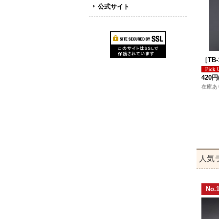
公式サイト
［TB
420円
在庫あ
人気
No.