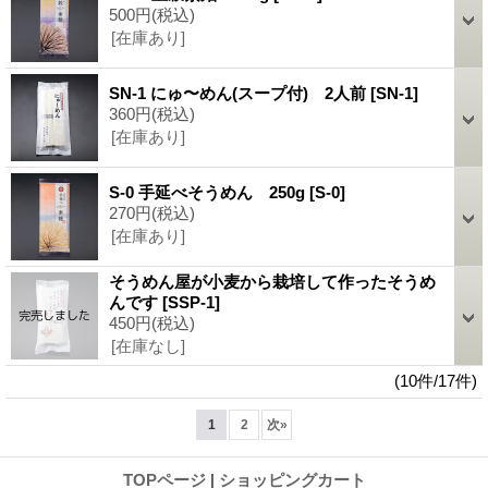
500円
(税込)
[在庫あり]
SN-1 にゅ〜めん(スープ付) 2人前
[SN-1]
360円
(税込)
[在庫あり]
S-0 手延べそうめん 250g
[S-0]
270円
(税込)
[在庫あり]
そうめん屋が小麦から栽培して作ったそうめ
んです
[SSP-1]
450円
(税込)
[在庫なし]
(10件/17件)
1
2
次
»
TOPページ
|
ショッピングカート