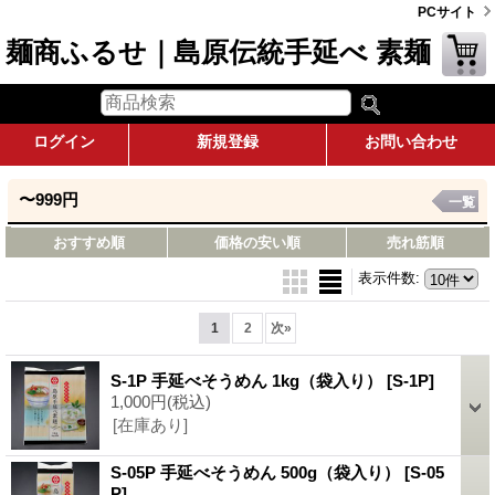
PCサイト
麺商ふるせ｜島原伝統手延べ 素麺
ログイン
新規登録
お問い合わせ
〜999円
一覧
おすすめ順
価格の安い順
売れ筋順
表示件数
:
1
2
次
»
S-1P 手延べそうめん 1kg（袋入り）
[S-1P]
1,000円
(税込)
[在庫あり]
S-05P 手延べそうめん 500g（袋入り）
[S-05
P]