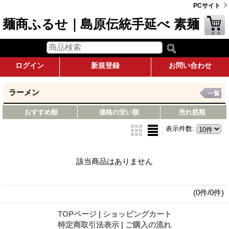
PCサイト
麺商ふるせ｜島原伝統手延べ 素麺
ログイン
新規登録
お問い合わせ
ラーメン
一覧
おすすめ順
価格の安い順
売れ筋順
表示件数
:
該当商品はありません
(0件/0件)
TOPページ
|
ショッピングカート
特定商取引法表示
|
ご購入の流れ