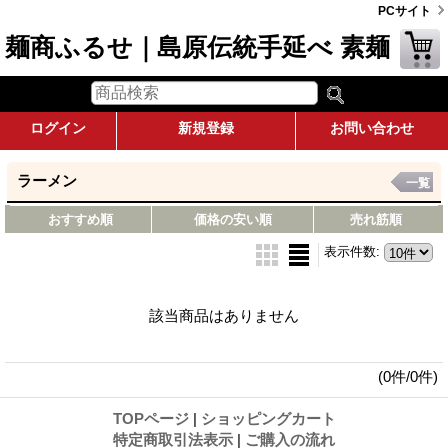
PCサイト
麺商ふるせ｜島原伝統手延べ 素麺
ログイン
新規登録
お問い合わせ
ラーメン
一覧
おすすめ順
価格の安い順
売れ筋順
表示件数
:
該当商品はありません
(0件/0件)
TOPページ
|
ショッピングカート
特定商取引法表示
|
ご購入の流れ