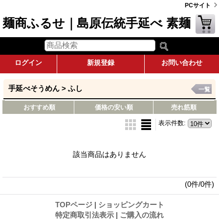
PCサイト
麺商ふるせ｜島原伝統手延べ 素麺
ログイン
新規登録
お問い合わせ
手延べそうめん > ふし
一覧
おすすめ順
価格の安い順
売れ筋順
表示件数
:
該当商品はありません
(0件/0件)
TOPページ
|
ショッピングカート
特定商取引法表示
|
ご購入の流れ