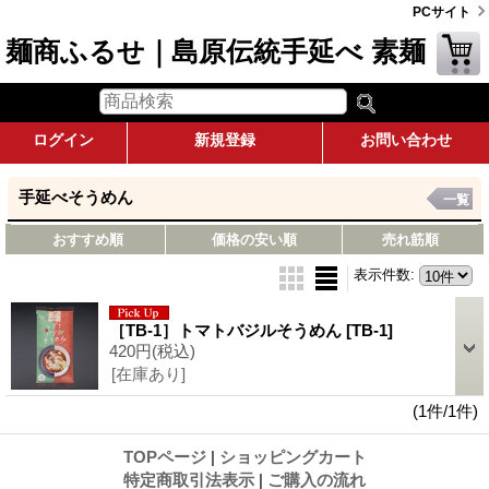
PCサイト
麺商ふるせ｜島原伝統手延べ 素麺
ログイン
新規登録
お問い合わせ
手延べそうめん
一覧
おすすめ順
価格の安い順
売れ筋順
表示件数
:
［TB-1］トマトバジルそうめん
[TB-1]
420円
(税込)
[在庫あり]
(1件/1件)
TOPページ
|
ショッピングカート
特定商取引法表示
|
ご購入の流れ