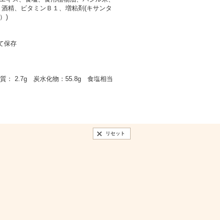
、酒精、ビタミンＢ１、増粘剤(キサンタ
）)
て保存
質： 2.7g 炭水化物：55.8g 食塩相当
リセット