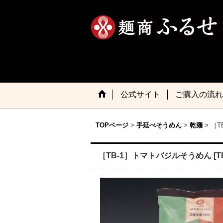
公式サイト
ご購入の流れ
TOPページ
>
手延べそうめん
>
乾麺
>
［T
［TB-1］トマトバジルそうめん
[
T