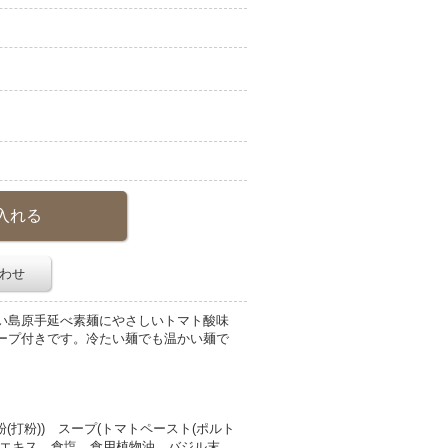
わせ
い島原手延べ素麺にやさしいトマト酸味
ープ付きです。冷たい麺でも温かい麺で
(打粉)) スープ(トマトペースト(ポルト
布エキス、食塩、食用植物油、バジル末、