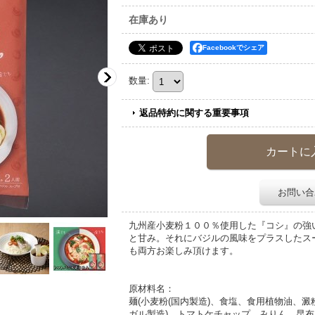
在庫あり
Facebookでシェア
数量
:
返品特約に関する重要事項
お問い合
九州産小麦粉１００％使用した『コシ』の強
と甘み。それにバジルの風味をプラスしたス
も両方お楽しみ頂けます。
原材料名：
麺(小麦粉(国内製造)、食塩、食用植物油、澱粉
ガル製造)、トマトケチャップ、みりん、昆