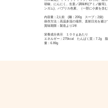
胡椒、にんにく、生姜／調味料(アミノ酸等)
ンガム)、パプリカ色素、（一部に小麦を含む
内容量：2人前 (麺：200g スープ：2袋)
保存方法：高温多湿の場所、直射日光を避け
賞味期限：製造より1年
栄養成分表示 １００ｇあたり
エネルギー：275kcal たんぱく質：7.2g 脂
量：6.89g