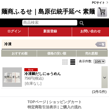
PCサイト
麺商ふるせ｜島原伝統手延べ 素麺
ログイン
新規登録
お問い合わせ
冷凍
一覧
おすすめ順
価格の安い順
売れ筋順
表示件数
:
冷凍鯛だしにゅうめん
756円
(税込)
[在庫なし]
(1件/1件)
TOPページ
|
ショッピングカート
特定商取引法表示
|
ご購入の流れ