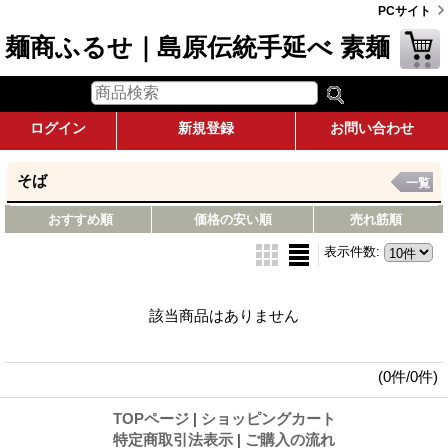
PCサイト
麺商ふるせ｜島原伝統手延べ 素麺
ログイン
新規登録
お問い合わせ
そば
一覧
おすすめ順
価格の安い順
売れ筋順
表示件数
:
該当商品はありません
(0件/0件)
TOPページ
|
ショッピングカート
特定商取引法表示
|
ご購入の流れ