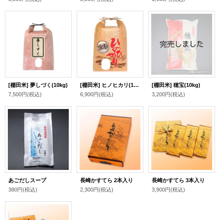
[棚田米] 夢しづく(10kg)
[棚田米] ヒノヒカリ(10kg)
[棚田米] 穂宝(10kg)
7,500円
(税込)
6,900円
(税込)
3,200円
(税込)
あごだしスープ
長崎かすてら 2本入り
長崎かすてら 3本入り
380円
(税込)
2,300円
(税込)
3,900円
(税込)