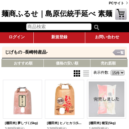
PCサイト
麺商ふるせ｜島原伝統手延べ 素麺
ログイン
新規登録
お問い合わせ
じげもの -長崎特産品-
一覧
おすすめ順
価格の安い順
売れ筋順
表示件数
:
[棚田米] 夢しづく(5kg)
[棚田米] ヒノヒカリ(5kg)
[棚田米] 穂宝(5kg)
3,800円
(税込)
3,500円
(税込)
1,600円
(税込)