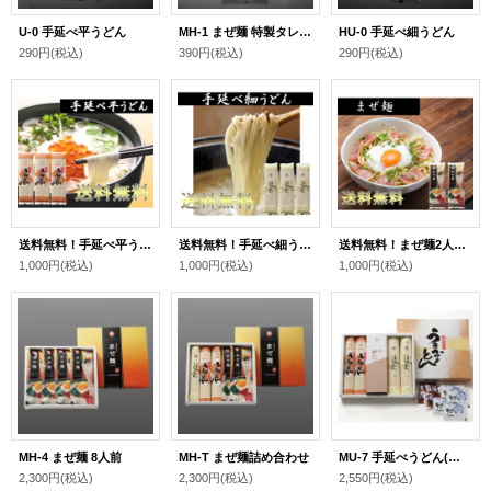
U-0 手延べ平うどん
MH-1 まぜ麺 特製タレ付き
HU-0 手延べ細うどん
290円
(税込)
390円
(税込)
290円
(税込)
送料無料！手延べ平うどん200g×3袋
送料無料！手延べ細うどん200g×3袋
送料無料！まぜ麺2人前×2袋
1,000円
(税込)
1,000円
(税込)
1,000円
(税込)
MH-4 まぜ麺 8人前
MH-T まぜ麺詰め合わせ
MU-7 手延べうどん(あごだしスープ付き)
2,300円
(税込)
2,300円
(税込)
2,550円
(税込)