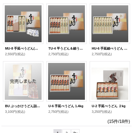
MU-8 手延べうどん(あごだしスープ付き)
TU-4 平うどん＆細うどん(1.4kg)
HU-6 手延細べうどん 1.4kg
2,550円
(税込)
2,750円
(税込)
2,750円
(税込)
BU ぶっかけうどん詰合せ 8人前
U-6 手延べうどん 1.4kg
U-2 手延べうどん ２kg
3,100円
(税込)
2,750円
(税込)
3,250円
(税込)
(15件/18件)