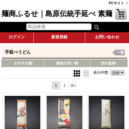
PCサイト
麺商ふるせ｜島原伝統手延べ 素麺
ログイン
新規登録
お問い合わせ
手延べうどん
一覧
おすすめ順
価格の安い順
売れ筋順
表示件数
:
1
2
次
»