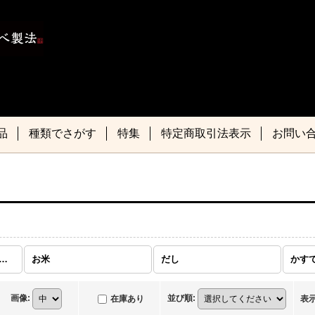
品
種類でさがす
特集
特定商取引法表示
お問い
もの -長崎特産品- (全商品)
お米
だし
かす
画像
:
並び順
:
在庫あり
表