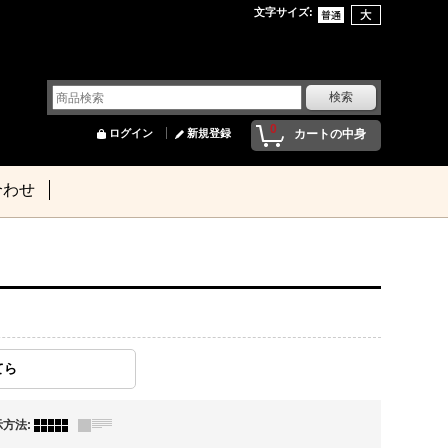
文字サイズ
:
0
ログイン
新規登録
カートの中身
合わせ
てら
示方法
: