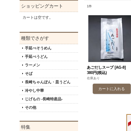
ショッピングカート
1
件
カートは空です。
種類でさがす
手延べそうめん
手延べうどん
ラーメン
あごだしスープ
[
AG-8
]
380円
(税込)
そば
在庫あり
長崎ちゃんぽん・皿うどん
冷やし中華
じげもの -長崎特産品-
その他
特集