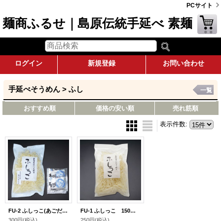
PCサイト
麺商ふるせ｜島原伝統手延べ 素麺
ログイン
新規登録
お問い合わせ
手延べそうめん > ふし
一覧
おすすめ順
価格の安い順
売れ筋順
表示件数
:
FU-2 ふしっこ(あごだしスープ付)
FU-1 ふしっこ 150ｇ(麺のみ)
300円
(税込)
250円
(税込)