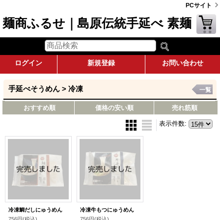
PCサイト
麺商ふるせ｜島原伝統手延べ 素麺
ログイン
新規登録
お問い合わせ
手延べそうめん > 冷凍
一覧
おすすめ順
価格の安い順
売れ筋順
表示件数
:
冷凍鯛だしにゅうめん
冷凍牛もつにゅうめん
756円
(税込)
756円
(税込)