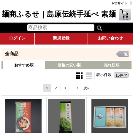
PCサイト
麺商ふるせ｜島原伝統手延べ 素麺
ログイン
新規登録
お問い合わせ
全商品
一覧
おすすめ順
価格の安い順
売れ筋順
表示件数
:
...
1
2
3
7
次
»