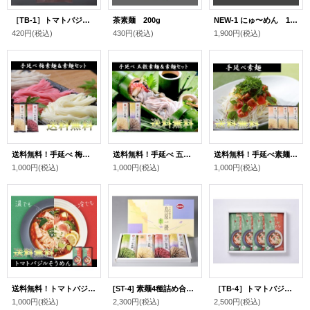
［TB-1］トマトバジルそうめん
茶素麺 200g
NEW-1 にゅ〜めん 10人前
420円
(税込)
430円
(税込)
1,900円
(税込)
送料無料！手延べ 梅素麺＆素麺セット
送料無料！手延べ 五穀素麺＆素麺セット
送料無料！手延べ素麺250g×3袋
1,000円
(税込)
1,000円
(税込)
1,000円
(税込)
送料無料！トマトバジルそうめん2人前×2袋
[ST-4] 素麺4種詰め合わせ（化粧箱）
［TB-4］トマトバジルそうめん 8人前
1,000円
(税込)
2,300円
(税込)
2,500円
(税込)