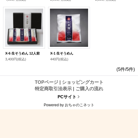
X-6 生そうめん 12人前
X-1 生そうめん
3,400円
(税込)
440円
(税込)
(5件/5件)
TOPページ
|
ショッピングカート
特定商取引法表示
|
ご購入の流れ
PCサイト
Powered by
おちゃのこネット